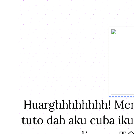
Huarghhhhhhhh! Mcm
tuto dah aku cuba iku