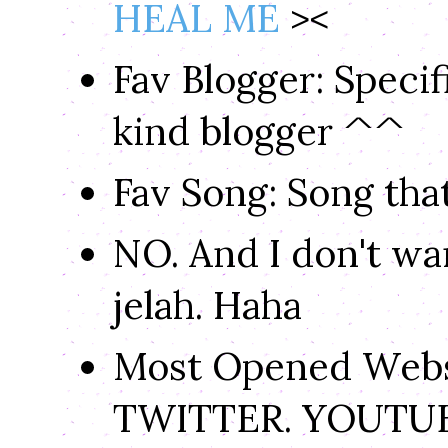
HEAL ME
><
Fav Blogger: Speci
kind blogger ^^
Fav Song: Song tha
NO. And I don't wa
jelah. Haha
Most Opened Web
TWITTER. YOUTUBE