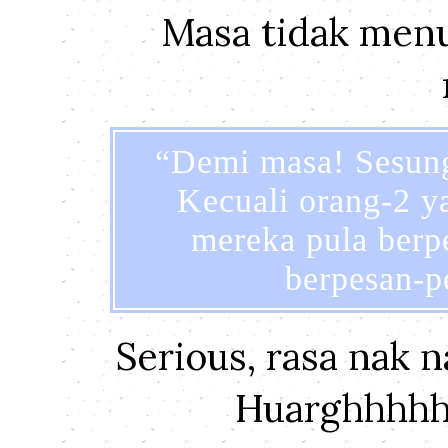
Masa tidak menun
“Demi masa! Sesung
Kecuali orang-2 y
mereka pula berp
berpesan-p
Serious, rasa nak nan
Huarghhhhh