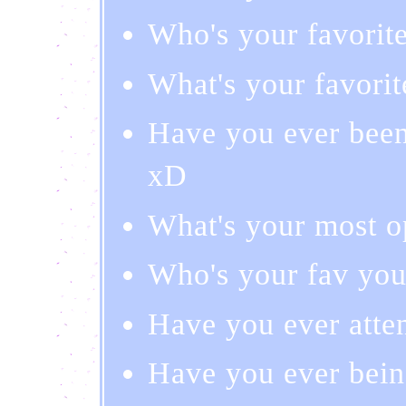
Who's your favorit
What's your favori
Have you ever been
xD
What's your most o
Who's your fav you
Have you ever atte
Have you ever bein