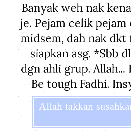
Banyak weh nak kena s
je. Pejam celik pejam
midsem, dah nak dkt fi
siapkan asg. *Sbb d
dgn ahli grup. Allah..
Be tough Fadhi. Ins
Allah takkan susahk