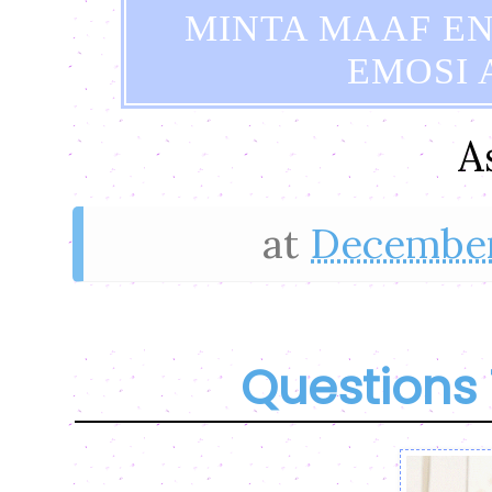
MINTA MAAF EN
EMOSI A
A
at
December
Questions 