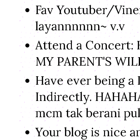
Fav Youtuber/Viner:
layannnnnn~ v.v
Attend a Concert
MY PARENT'S WIL
Have ever being a 
Indirectly. HAHAHAH
mcm tak berani pu
Your blog is nice a