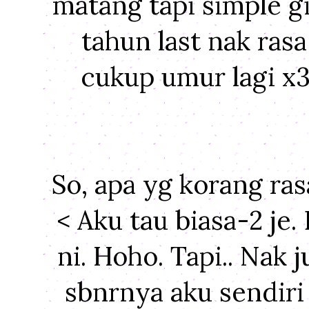
matang tapi simple gi
tahun last nak ras
cukup umur lagi x
So, apa yg korang ras
< Aku tau biasa-2 je
ni. Hoho. Tapi.. Nak
sbnrnya aku sendir