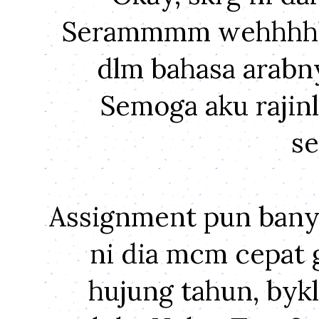
Serammmm wehhhhh
dlm bahasa arabn
Semoga aku rajin
s
Assignment pun banya
ni dia mcm cepat 
hujung tahun, bykl