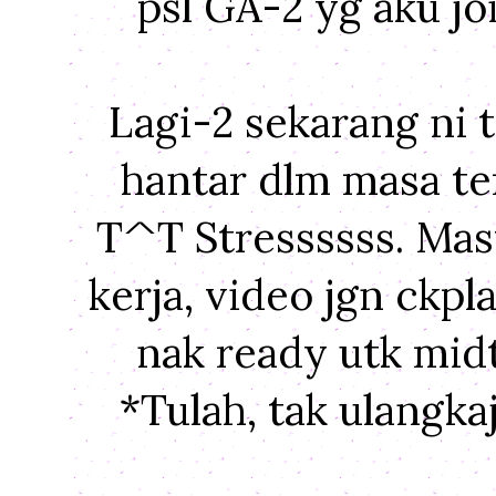
psl GA-2 yg aku jo
Lagi-2 sekarang ni t
hantar dlm masa te
T^T Stressssss. Masy
kerja, video jgn ckpl
nak ready utk midt
*Tulah, tak ulangka