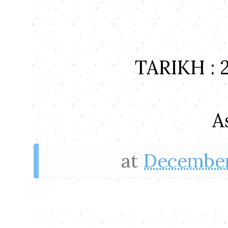
TARIKH : 
A
at
December