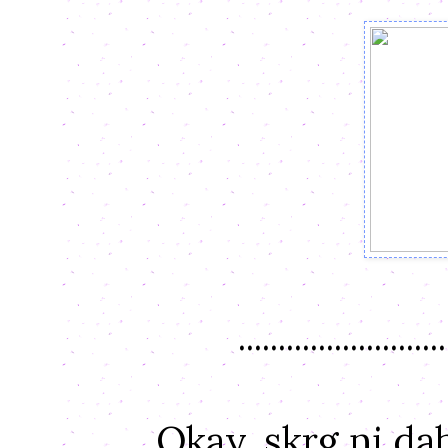
..........................
Okay, skrg ni d